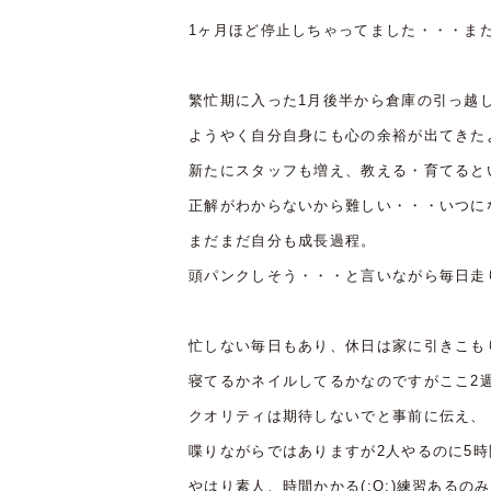
1ヶ月ほど停止しちゃってました・・・ま
繁忙期に入った1月後半から倉庫の引っ越
ようやく自分自身にも心の余裕が出てきた
新たにスタッフも増え、教える・育てると
正解がわからないから難しい・・・いつになっ
まだまだ自分も成長過程。
頭パンクしそう・・・と言いながら毎日走
忙しない毎日もあり、休日は家に引きこも
寝てるかネイルしてるかなのですがここ2
クオリティは期待しないでと事前に伝え、
喋りながらではありますが2人やるのに5
やはり素人、時間かかる(;O;)練習あるの