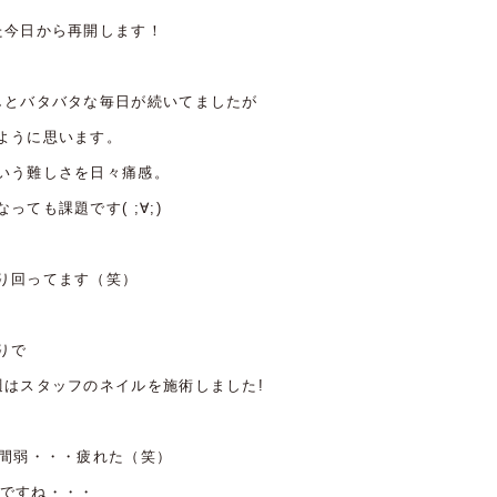
た今日から再開します！
しとバタバタな毎日が続いてましたが
ように思います。
いう難しさを日々痛感。
ても課題です( ;∀;)
り回ってます（笑）
りで
週はスタッフのネイルを施術しました!
時間弱・・・疲れた（笑）
みですね・・・