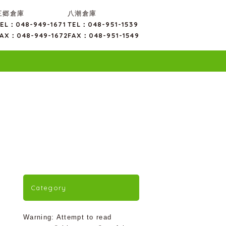
三郷倉庫
八潮倉庫
EL：048-949-1671
TEL：048-951-1539
AX：048-949-1672
FAX：048-951-1549
Category
Warning
: Attempt to read