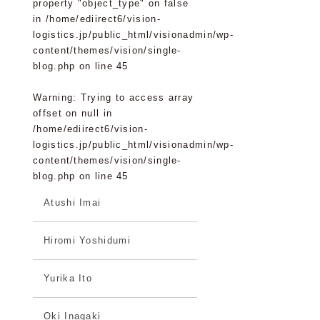
property "object_type" on false
in
/home/ediirect6/vision-
logistics.jp/public_html/visionadmin/wp-
content/themes/vision/single-
blog.php
on line
45
Warning
: Trying to access array
offset on null in
/home/ediirect6/vision-
logistics.jp/public_html/visionadmin/wp-
content/themes/vision/single-
blog.php
on line
45
Atushi Imai
Hiromi Yoshidumi
Yurika Ito
Oki Inagaki