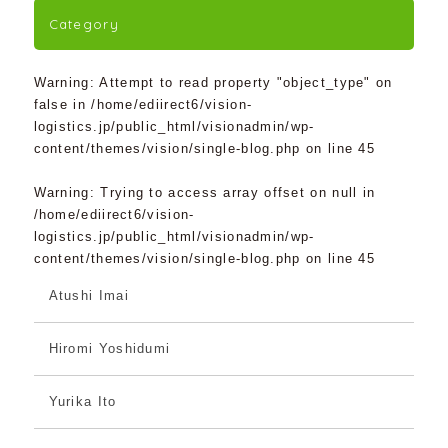
Category
Warning
: Attempt to read property "object_type" on
false in
/home/ediirect6/vision-
logistics.jp/public_html/visionadmin/wp-
content/themes/vision/single-blog.php
on line
45
Warning
: Trying to access array offset on null in
/home/ediirect6/vision-
logistics.jp/public_html/visionadmin/wp-
content/themes/vision/single-blog.php
on line
45
Atushi Imai
Hiromi Yoshidumi
Yurika Ito