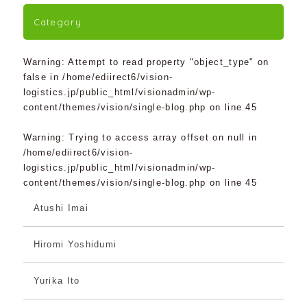
Category
Warning
: Attempt to read property "object_type" on
false in
/home/ediirect6/vision-
logistics.jp/public_html/visionadmin/wp-
content/themes/vision/single-blog.php
on line
45
Warning
: Trying to access array offset on null in
/home/ediirect6/vision-
logistics.jp/public_html/visionadmin/wp-
content/themes/vision/single-blog.php
on line
45
Atushi Imai
Hiromi Yoshidumi
Yurika Ito