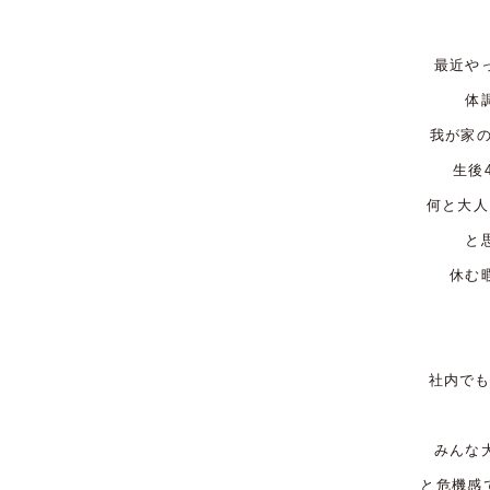
最近や
体
我が家
生後
何と大人
と
休む
社内で
みんな
と危機感