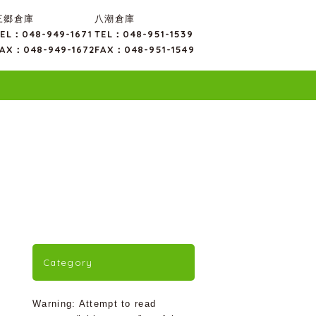
三郷倉庫
八潮倉庫
EL：048-949-1671
TEL：048-951-1539
AX：048-949-1672
FAX：048-951-1549
Category
Warning
: Attempt to read