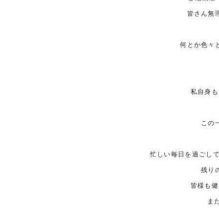
皆さん無
何とか色々
私自身も
この
忙しい毎日を過ごし
残り
皆様も健
ま