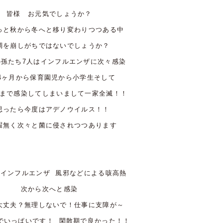
皆様 お元気でしょうか？
っと秋から冬へと移り変わりつつある中
調を崩しがちではないでしょうか？
の孫たち7人はインフルエンザに次々感染
4ヶ月から保育園児から小学生そして
まで感染してしまいまして一家全滅！！
思ったら今度はアデノウイルス！！
暇無く次々と菌に侵されつつあります
もインフルエンザ 風邪などによる咳高熱
次から次へと感染
大丈夫？無理しないで！仕事に支障が～
でいっぱいです！ 閑散期で良かった！！