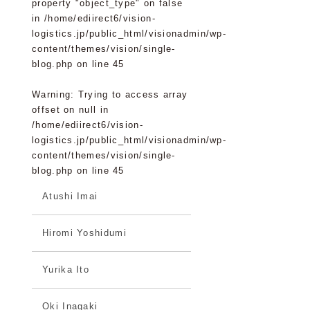
property "object_type" on false
in
/home/ediirect6/vision-
logistics.jp/public_html/visionadmin/wp-
content/themes/vision/single-
blog.php
on line
45
Warning
: Trying to access array
offset on null in
/home/ediirect6/vision-
logistics.jp/public_html/visionadmin/wp-
content/themes/vision/single-
blog.php
on line
45
Atushi Imai
Hiromi Yoshidumi
Yurika Ito
Oki Inagaki