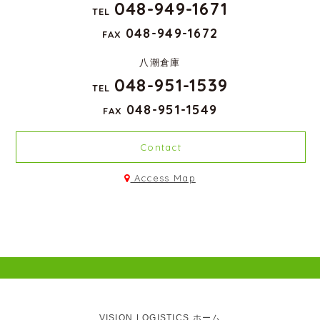
048-949-1671
TEL
048-949-1672
FAX
八潮倉庫
048-951-1539
TEL
048-951-1549
FAX
Contact
Access Map
VISION LOGISTICS ホーム